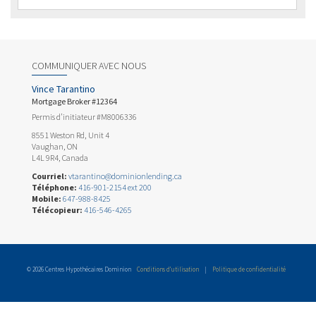
COMMUNIQUER AVEC NOUS
Vince Tarantino
Mortgage Broker #12364
Permis d’initiateur #M8006336
8551 Weston Rd, Unit 4
Vaughan, ON
L4L 9R4, Canada
Courriel:
vtarantino@dominionlending.ca
Téléphone:
416-901-2154 ext 200
Mobile:
647-988-8425
Télécopieur:
416-546-4265
© 2026 Centres Hypothécaires Dominion
Conditions d’utilisation
|
Politique de confidentialité