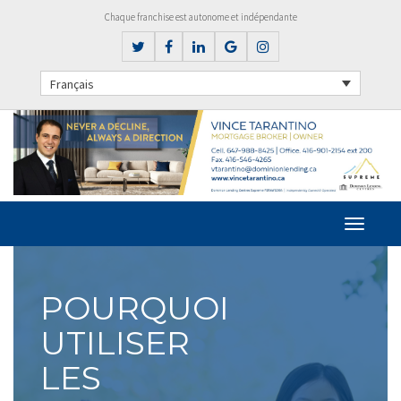
Chaque franchise est autonome et indépendante
Français
POURQUOI
UTILISER
LES