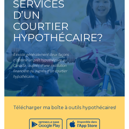
SERVICES
D’UN
COURTIER
HYPOTHÉCAIRE?
Il existe généralement deux façons
d’obtenir un prêt hypothécaire au
Canada : auprès d’une institution
financière ou auprès d’un courtier
hypothécaire.
Télécharger ma boîte à outils hypothécaires!